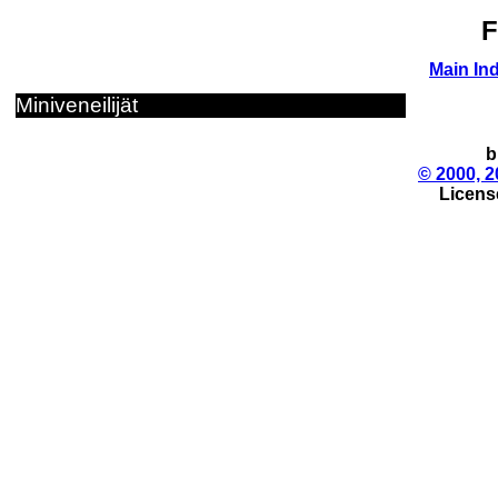
F
Main In
Miniveneilijät
b
© 2000, 2
License